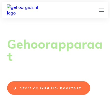
Een
Gehoorapparaa
t
iets voor jou?
Ontdek binnen
1 minuut
of een gehoorapparaat
interessant kan zijn voor jou met
onze gratis check
!
Start de
GRATIS hoortest
✔ Gratis en vrijblijvend